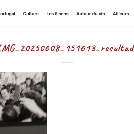
ortugal
Culture
Les 5 sens
Autour du vin
Ailleurs
IMG_20250608_151613_resultad