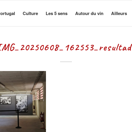
ortugal
Culture
Les 5 sens
Autour du vin
Ailleurs
IMG_20250608_162553_resultad