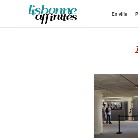
En ville
P