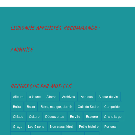
LISBONNE AFFINITÉS RECOMMANDE :
ANNONCE
RECHERCHE PAR MOT-CLÉ
Ailleurs
a la une
Alfama
Archives
Astuces
Autour du vin
Baixa
Baixa
Boire, manger, dormir
Cais do Sodré
Campolide
Chiado
Culture
Découvertes
En ville
Explorer
Grand large
Graça
Les 5 sens
Non classifié(e)
Petite histoire
Portugal