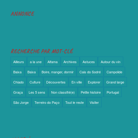
ANNONCE
RECHERCHE PAR MOT-CLÉ
Ailleurs
a la une
Alfama
Archives
Astuces
Autour du vin
Baixa
Baixa
Boire, manger, dormir
Cais do Sodré
Campolide
Chiado
Culture
Découvertes
En ville
Explorer
Grand large
Graça
Les 5 sens
Non classifié(e)
Petite histoire
Portugal
São Jorge
Terreiro do Paço
Tout le reste
Visiter