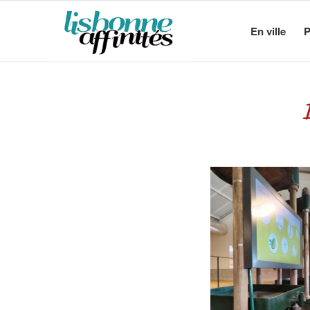
En ville
P