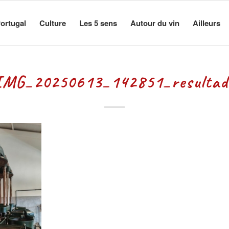
ortugal
Culture
Les 5 sens
Autour du vin
Ailleurs
IMG_20250613_142851_resultad