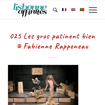
025 Les gros patinent bien
© Fabienne Rappeneau