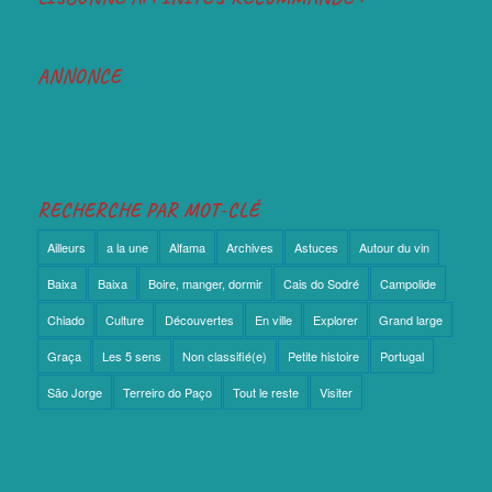
ANNONCE
RECHERCHE PAR MOT-CLÉ
Ailleurs
a la une
Alfama
Archives
Astuces
Autour du vin
Baixa
Baixa
Boire, manger, dormir
Cais do Sodré
Campolide
Chiado
Culture
Découvertes
En ville
Explorer
Grand large
Graça
Les 5 sens
Non classifié(e)
Petite histoire
Portugal
São Jorge
Terreiro do Paço
Tout le reste
Visiter