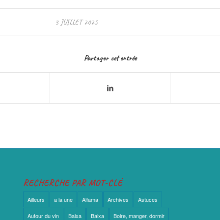
3 JUILLET 2025
Partager cet entrée
RECHERCHE PAR MOT-CLÉ
Ailleurs
a la une
Alfama
Archives
Astuces
Autour du vin
Baixa
Baixa
Boire, manger, dormir