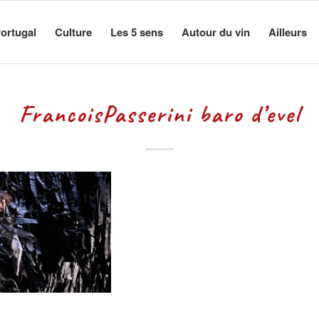
ortugal
Culture
Les 5 sens
Autour du vin
Ailleurs
FrancoisPasserini baro d’evel