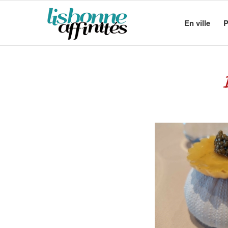
En ville
P