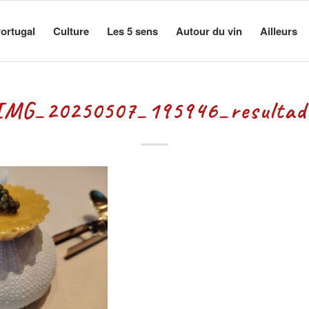
ortugal
Culture
Les 5 sens
Autour du vin
Ailleurs
IMG_20250507_195946_resultad