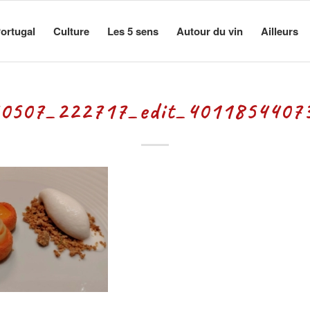
ortugal
Culture
Les 5 sens
Autour du vin
Ailleurs
0507_222717_edit_40118544073