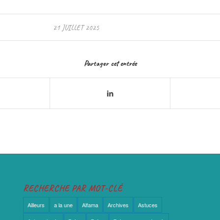
21 JUILLET 2025
Partager cet entrée
RECHERCHE PAR MOT-CLÉ
Ailleurs
a la une
Alfama
Archives
Astuces