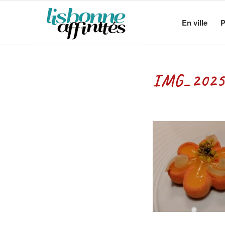
En ville
P
IMG_2025