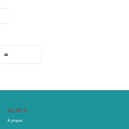
ALLER À …
A propos