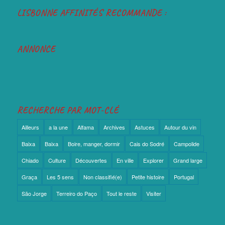
LISBONNE AFFINITÉS RECOMMANDE :
ANNONCE
RECHERCHE PAR MOT-CLÉ
Ailleurs
a la une
Alfama
Archives
Astuces
Autour du vin
Baixa
Baixa
Boire, manger, dormir
Cais do Sodré
Campolide
Chiado
Culture
Découvertes
En ville
Explorer
Grand large
Graça
Les 5 sens
Non classifié(e)
Petite histoire
Portugal
São Jorge
Terreiro do Paço
Tout le reste
Visiter