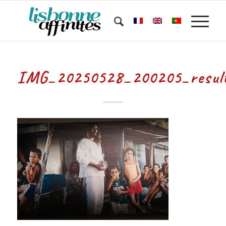
IMG_20250528_200205_resul