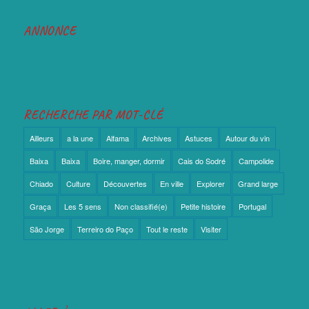
ANNONCE
RECHERCHE PAR MOT-CLÉ
Ailleurs
a la une
Alfama
Archives
Astuces
Autour du vin
Baixa
Baixa
Boire, manger, dormir
Cais do Sodré
Campolide
Chiado
Culture
Découvertes
En ville
Explorer
Grand large
Graça
Les 5 sens
Non classifié(e)
Petite histoire
Portugal
São Jorge
Terreiro do Paço
Tout le reste
Visiter