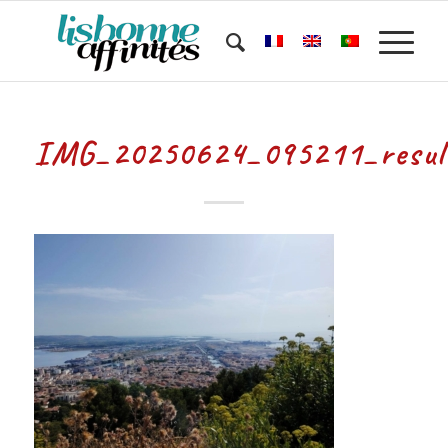
IMG_20250624_095211_resul