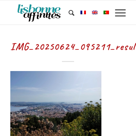
IMG_20250624_095211_resul