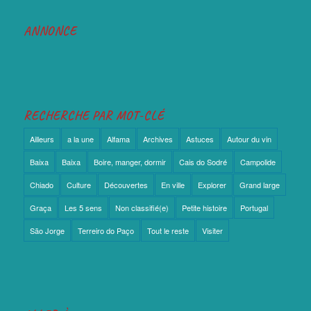
ANNONCE
RECHERCHE PAR MOT-CLÉ
Ailleurs
a la une
Alfama
Archives
Astuces
Autour du vin
Baixa
Baixa
Boire, manger, dormir
Cais do Sodré
Campolide
Chiado
Culture
Découvertes
En ville
Explorer
Grand large
Graça
Les 5 sens
Non classifié(e)
Petite histoire
Portugal
São Jorge
Terreiro do Paço
Tout le reste
Visiter