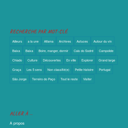
RECHERCHE PAR MOT-CLÉ
Ailleurs
a la une
Alfama
Archives
Astuces
Autour du vin
Baixa
Baixa
Boire, manger, dormir
Cais do Sodré
Campolide
Chiado
Culture
Découvertes
En ville
Explorer
Grand large
Graça
Les 5 sens
Non classifié(e)
Petite histoire
Portugal
São Jorge
Terreiro do Paço
Tout le reste
Visiter
ALLER À …
A propos