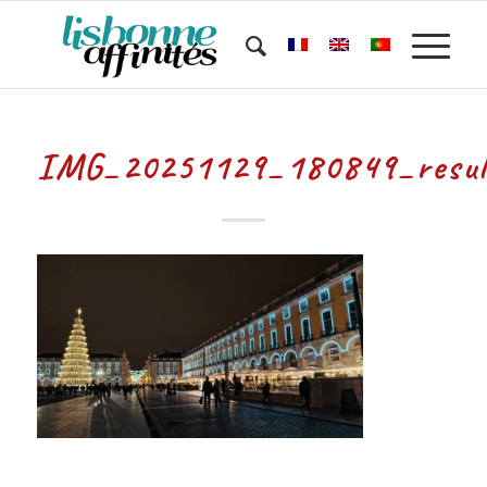
IMG_20251129_180849_resul