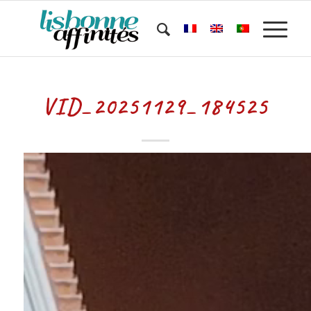
VID_20251129_184525