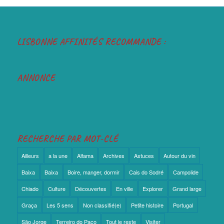
LISBONNE AFFINITÉS RECOMMANDE :
ANNONCE
RECHERCHE PAR MOT-CLÉ
Ailleurs
a la une
Alfama
Archives
Astuces
Autour du vin
Baixa
Baixa
Boire, manger, dormir
Cais do Sodré
Campolide
Chiado
Culture
Découvertes
En ville
Explorer
Grand large
Graça
Les 5 sens
Non classifié(e)
Petite histoire
Portugal
São Jorge
Terreiro do Paço
Tout le reste
Visiter