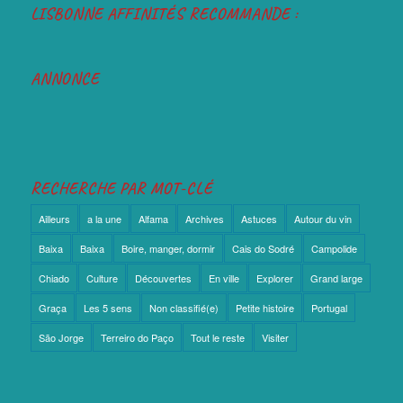
LISBONNE AFFINITÉS RECOMMANDE :
ANNONCE
RECHERCHE PAR MOT-CLÉ
Ailleurs
a la une
Alfama
Archives
Astuces
Autour du vin
Baixa
Baixa
Boire, manger, dormir
Cais do Sodré
Campolide
Chiado
Culture
Découvertes
En ville
Explorer
Grand large
Graça
Les 5 sens
Non classifié(e)
Petite histoire
Portugal
São Jorge
Terreiro do Paço
Tout le reste
Visiter