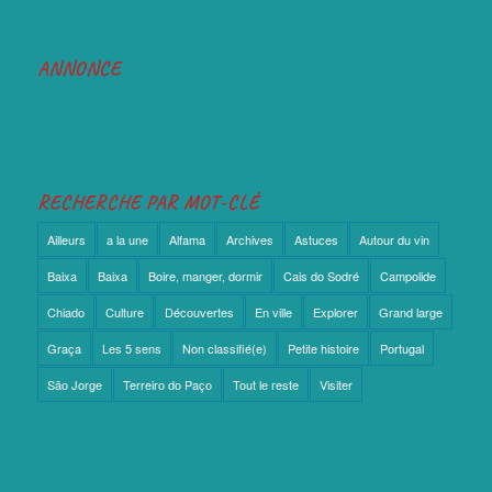
ANNONCE
RECHERCHE PAR MOT-CLÉ
Ailleurs
a la une
Alfama
Archives
Astuces
Autour du vin
Baixa
Baixa
Boire, manger, dormir
Cais do Sodré
Campolide
Chiado
Culture
Découvertes
En ville
Explorer
Grand large
Graça
Les 5 sens
Non classifié(e)
Petite histoire
Portugal
São Jorge
Terreiro do Paço
Tout le reste
Visiter