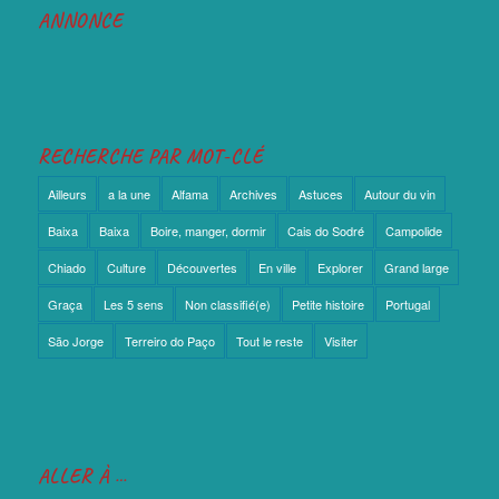
ANNONCE
RECHERCHE PAR MOT-CLÉ
Ailleurs
a la une
Alfama
Archives
Astuces
Autour du vin
Baixa
Baixa
Boire, manger, dormir
Cais do Sodré
Campolide
Chiado
Culture
Découvertes
En ville
Explorer
Grand large
Graça
Les 5 sens
Non classifié(e)
Petite histoire
Portugal
São Jorge
Terreiro do Paço
Tout le reste
Visiter
ALLER À …