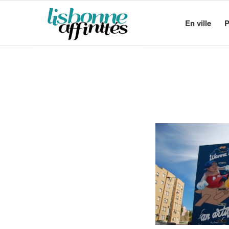
En ville
P