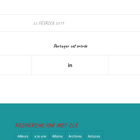
22 FÉVRIER 2019
Partager cet entrée
RECHERCHE PAR MOT-CLÉ
Ailleurs
a la une
Alfama
Archives
Astuces