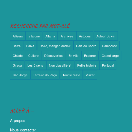
RECHERCHE PAR MOT-CLÉ
Ailleurs
a la une
Alfama
Archives
Astuces
Autour du vin
Baixa
Baixa
Boire, manger, dormir
Cais do Sodré
Campolide
Chiado
Culture
Découvertes
En ville
Explorer
Grand large
Graça
Les 5 sens
Non classifié(e)
Petite histoire
Portugal
São Jorge
Terreiro do Paço
Tout le reste
Visiter
ALLER À …
A propos
Nous contacter