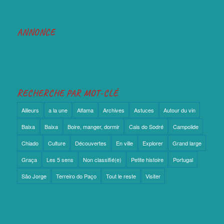
ANNONCE
RECHERCHE PAR MOT-CLÉ
Ailleurs
a la une
Alfama
Archives
Astuces
Autour du vin
Baixa
Baixa
Boire, manger, dormir
Cais do Sodré
Campolide
Chiado
Culture
Découvertes
En ville
Explorer
Grand large
Graça
Les 5 sens
Non classifié(e)
Petite histoire
Portugal
São Jorge
Terreiro do Paço
Tout le reste
Visiter