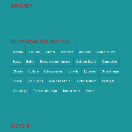
ANNONCE
RECHERCHE PAR MOT-CLÉ
Ailleurs
a la une
Alfama
Archives
Astuces
Autour du vin
Baixa
Baixa
Boire, manger, dormir
Cais do Sodré
Campolide
Chiado
Culture
Découvertes
En ville
Explorer
Grand large
Graça
Les 5 sens
Non classifié(e)
Petite histoire
Portugal
São Jorge
Terreiro do Paço
Tout le reste
Visiter
ALLER À …