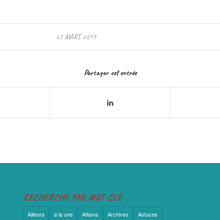
27 MARS 2019
Partager cet entrée
RECHERCHE PAR MOT-CLÉ
Ailleurs
a la une
Alfama
Archives
Astuces