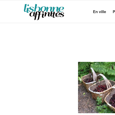
En ville
P