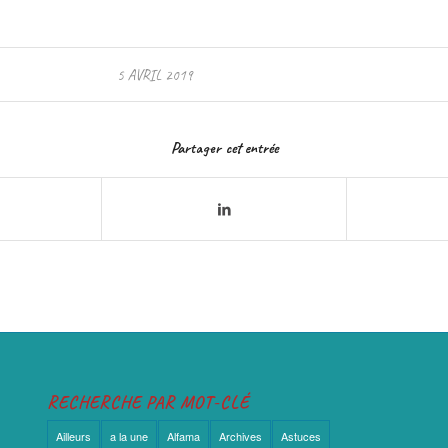
5 AVRIL 2019
Partager cet entrée
RECHERCHE PAR MOT-CLÉ
Ailleurs
a la une
Alfama
Archives
Astuces