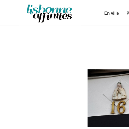
En ville
P