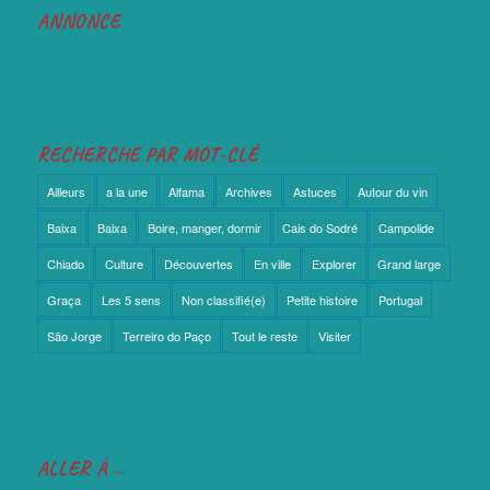
ANNONCE
RECHERCHE PAR MOT-CLÉ
Ailleurs
a la une
Alfama
Archives
Astuces
Autour du vin
Baixa
Baixa
Boire, manger, dormir
Cais do Sodré
Campolide
Chiado
Culture
Découvertes
En ville
Explorer
Grand large
Graça
Les 5 sens
Non classifié(e)
Petite histoire
Portugal
São Jorge
Terreiro do Paço
Tout le reste
Visiter
ALLER À …