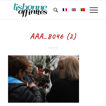
AAA_8046 (2)