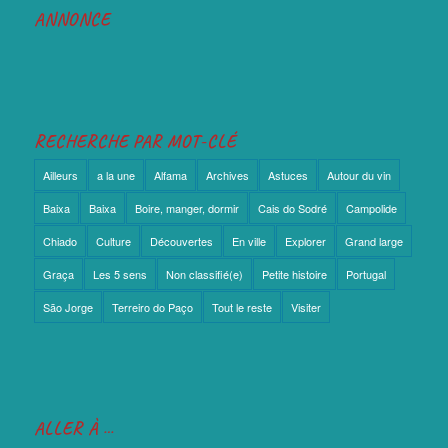
ANNONCE
RECHERCHE PAR MOT-CLÉ
Ailleurs
a la une
Alfama
Archives
Astuces
Autour du vin
Baixa
Baixa
Boire, manger, dormir
Cais do Sodré
Campolide
Chiado
Culture
Découvertes
En ville
Explorer
Grand large
Graça
Les 5 sens
Non classifié(e)
Petite histoire
Portugal
São Jorge
Terreiro do Paço
Tout le reste
Visiter
ALLER À …