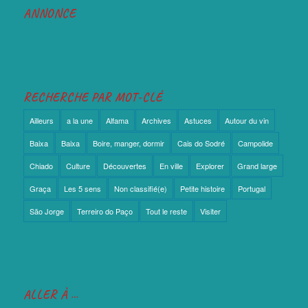
ANNONCE
RECHERCHE PAR MOT-CLÉ
Ailleurs
a la une
Alfama
Archives
Astuces
Autour du vin
Baixa
Baixa
Boire, manger, dormir
Cais do Sodré
Campolide
Chiado
Culture
Découvertes
En ville
Explorer
Grand large
Graça
Les 5 sens
Non classifié(e)
Petite histoire
Portugal
São Jorge
Terreiro do Paço
Tout le reste
Visiter
ALLER À …