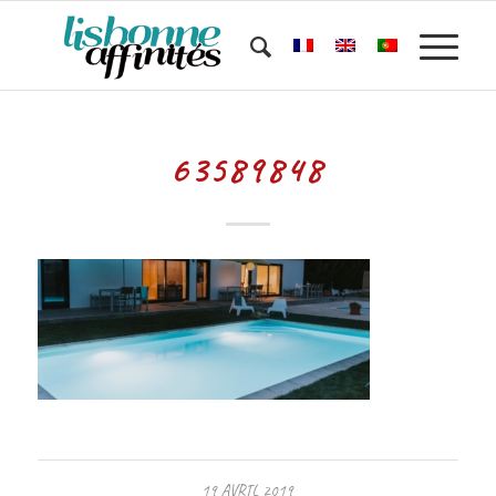
63589848
19 AVRIL 2019