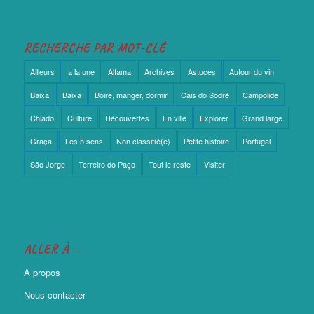
RECHERCHE PAR MOT-CLÉ
Ailleurs
a la une
Alfama
Archives
Astuces
Autour du vin
Baixa
Baixa
Boire, manger, dormir
Cais do Sodré
Campolide
Chiado
Culture
Découvertes
En ville
Explorer
Grand large
Graça
Les 5 sens
Non classifié(e)
Petite histoire
Portugal
São Jorge
Terreiro do Paço
Tout le reste
Visiter
ALLER À …
A propos
Nous contacter