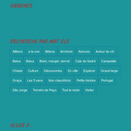
ANNONCE
RECHERCHE PAR MOT-CLÉ
Ailleurs
a la une
Alfama
Archives
Astuces
Autour du vin
Baixa
Baixa
Boire, manger, dormir
Cais do Sodré
Campolide
Chiado
Culture
Découvertes
En ville
Explorer
Grand large
Graça
Les 5 sens
Non classifié(e)
Petite histoire
Portugal
São Jorge
Terreiro do Paço
Tout le reste
Visiter
ALLER À …