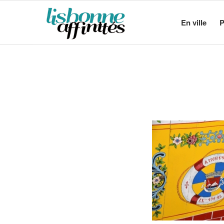
En ville
P