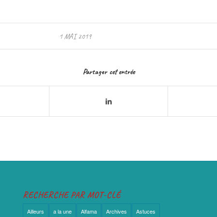
1 MAI 2019
Partager cet entrée
RECHERCHE PAR MOT-CLÉ
Ailleurs
a la une
Alfama
Archives
Astuces