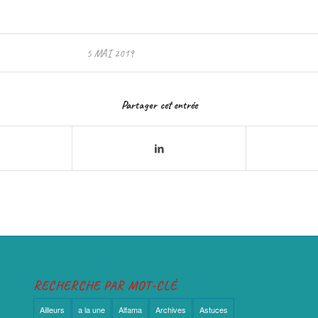
5 MAI 2019
Partager cet entrée
RECHERCHE PAR MOT-CLÉ
Ailleurs
a la une
Alfama
Archives
Astuces