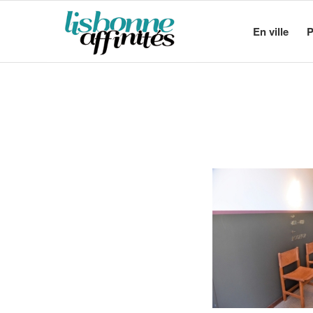
En ville
P