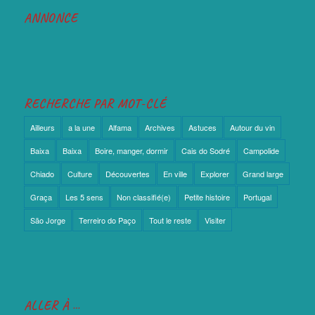
ANNONCE
RECHERCHE PAR MOT-CLÉ
Ailleurs
a la une
Alfama
Archives
Astuces
Autour du vin
Baixa
Baixa
Boire, manger, dormir
Cais do Sodré
Campolide
Chiado
Culture
Découvertes
En ville
Explorer
Grand large
Graça
Les 5 sens
Non classifié(e)
Petite histoire
Portugal
São Jorge
Terreiro do Paço
Tout le reste
Visiter
ALLER À …