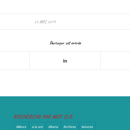
23 MAI 2019
Partager cet entrée
RECHERCHE PAR MOT-CLÉ
Ailleurs
a la une
Alfama
Archives
Astuces