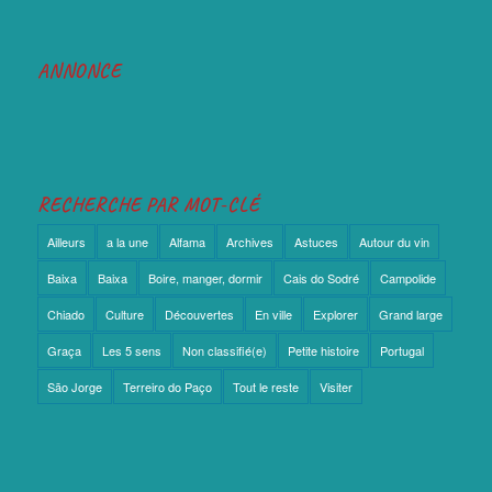
ANNONCE
RECHERCHE PAR MOT-CLÉ
Ailleurs
a la une
Alfama
Archives
Astuces
Autour du vin
Baixa
Baixa
Boire, manger, dormir
Cais do Sodré
Campolide
Chiado
Culture
Découvertes
En ville
Explorer
Grand large
Graça
Les 5 sens
Non classifié(e)
Petite histoire
Portugal
São Jorge
Terreiro do Paço
Tout le reste
Visiter