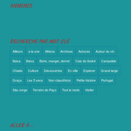
ANNONCE
RECHERCHE PAR MOT-CLÉ
Ailleurs
a la une
Alfama
Archives
Astuces
Autour du vin
Baixa
Baixa
Boire, manger, dormir
Cais do Sodré
Campolide
Chiado
Culture
Découvertes
En ville
Explorer
Grand large
Graça
Les 5 sens
Non classifié(e)
Petite histoire
Portugal
São Jorge
Terreiro do Paço
Tout le reste
Visiter
ALLER À …