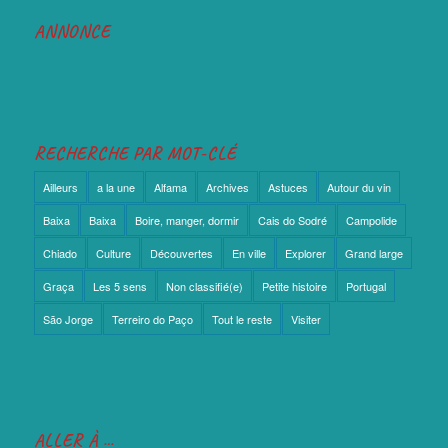
ANNONCE
RECHERCHE PAR MOT-CLÉ
Ailleurs
a la une
Alfama
Archives
Astuces
Autour du vin
Baixa
Baixa
Boire, manger, dormir
Cais do Sodré
Campolide
Chiado
Culture
Découvertes
En ville
Explorer
Grand large
Graça
Les 5 sens
Non classifié(e)
Petite histoire
Portugal
São Jorge
Terreiro do Paço
Tout le reste
Visiter
ALLER À …