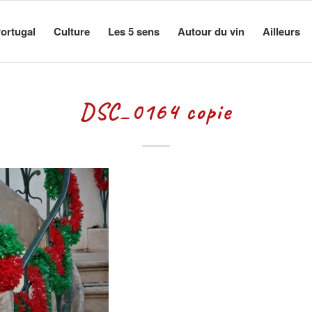
ortugal
Culture
Les 5 sens
Autour du vin
Ailleurs
DSC_0164 copie