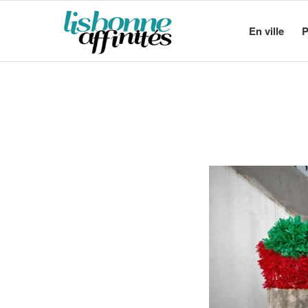
En ville
P