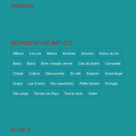
ANNONCE
RECHERCHE PAR MOT-CLÉ
Ailleurs
a la une
Alfama
Archives
Astuces
Autour du vin
Baixa
Baixa
Boire, manger, dormir
Cais do Sodré
Campolide
Chiado
Culture
Découvertes
En ville
Explorer
Grand large
Graça
Les 5 sens
Non classifié(e)
Petite histoire
Portugal
São Jorge
Terreiro do Paço
Tout le reste
Visiter
ALLER À …