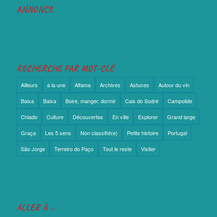
ANNONCE
RECHERCHE PAR MOT-CLÉ
Ailleurs
a la une
Alfama
Archives
Astuces
Autour du vin
Baixa
Baixa
Boire, manger, dormir
Cais do Sodré
Campolide
Chiado
Culture
Découvertes
En ville
Explorer
Grand large
Graça
Les 5 sens
Non classifié(e)
Petite histoire
Portugal
São Jorge
Terreiro do Paço
Tout le reste
Visiter
ALLER À …