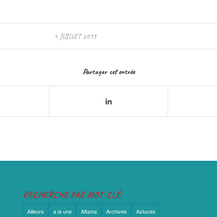
4 JUILLET 2019
Partager cet entrée
RECHERCHE PAR MOT-CLÉ
Ailleurs
a la une
Alfama
Archives
Astuces