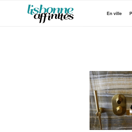
En ville
P