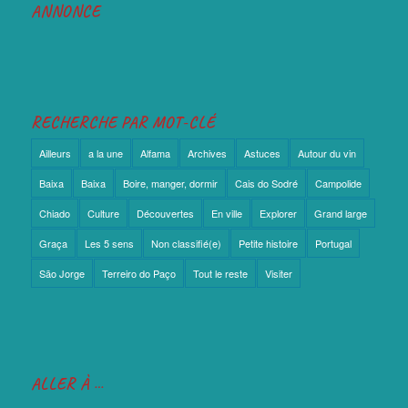
ANNONCE
RECHERCHE PAR MOT-CLÉ
Ailleurs
a la une
Alfama
Archives
Astuces
Autour du vin
Baixa
Baixa
Boire, manger, dormir
Cais do Sodré
Campolide
Chiado
Culture
Découvertes
En ville
Explorer
Grand large
Graça
Les 5 sens
Non classifié(e)
Petite histoire
Portugal
São Jorge
Terreiro do Paço
Tout le reste
Visiter
ALLER À …