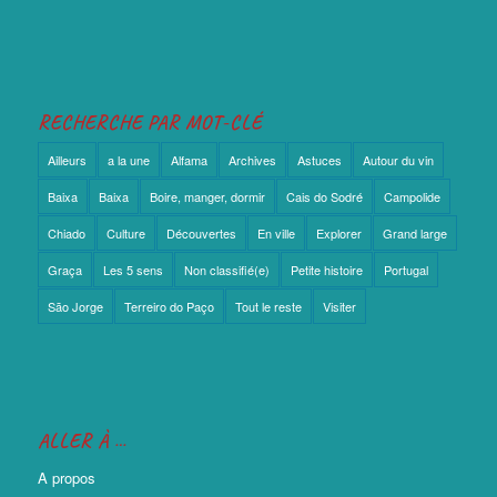
RECHERCHE PAR MOT-CLÉ
Ailleurs
a la une
Alfama
Archives
Astuces
Autour du vin
Baixa
Baixa
Boire, manger, dormir
Cais do Sodré
Campolide
Chiado
Culture
Découvertes
En ville
Explorer
Grand large
Graça
Les 5 sens
Non classifié(e)
Petite histoire
Portugal
São Jorge
Terreiro do Paço
Tout le reste
Visiter
ALLER À …
A propos