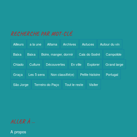
RECHERCHE PAR MOT-CLÉ
Ailleurs
a la une
Alfama
Archives
Astuces
Autour du vin
Baixa
Baixa
Boire, manger, dormir
Cais do Sodré
Campolide
Chiado
Culture
Découvertes
En ville
Explorer
Grand large
Graça
Les 5 sens
Non classifié(e)
Petite histoire
Portugal
São Jorge
Terreiro do Paço
Tout le reste
Visiter
ALLER À …
A propos