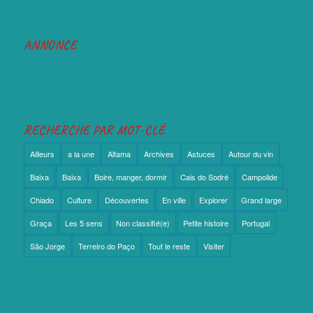
ANNONCE
RECHERCHE PAR MOT-CLÉ
Ailleurs
a la une
Alfama
Archives
Astuces
Autour du vin
Baixa
Baixa
Boire, manger, dormir
Cais do Sodré
Campolide
Chiado
Culture
Découvertes
En ville
Explorer
Grand large
Graça
Les 5 sens
Non classifié(e)
Petite histoire
Portugal
São Jorge
Terreiro do Paço
Tout le reste
Visiter