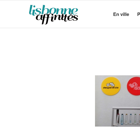
En ville
P