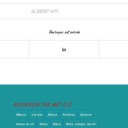
28 JUILLET 2019
Partager cet entrée
RECHERCHE PAR MOT-CLÉ
Ailleurs
a la une
Alfama
Archives
Astuces
Autour du vin
Baixa
Baixa
Boire, manger, dormir