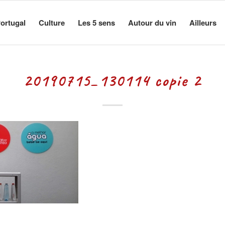
ortugal
Culture
Les 5 sens
Autour du vin
Ailleurs
20190715_130114 copie 2