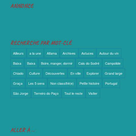
ANNONCE
RECHERCHE PAR MOT-CLÉ
Ailleurs
a la une
Alfama
Archives
Astuces
Autour du vin
Baixa
Baixa
Boire, manger, dormir
Cais do Sodré
Campolide
Chiado
Culture
Découvertes
En ville
Explorer
Grand large
Graça
Les 5 sens
Non classifié(e)
Petite histoire
Portugal
São Jorge
Terreiro do Paço
Tout le reste
Visiter
ALLER À …