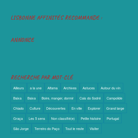
LISBONNE AFFINITÉS RECOMMANDE :
ANNONCE
RECHERCHE PAR MOT-CLÉ
Ailleurs
a la une
Alfama
Archives
Astuces
Autour du vin
Baixa
Baixa
Boire, manger, dormir
Cais do Sodré
Campolide
Chiado
Culture
Découvertes
En ville
Explorer
Grand large
Graça
Les 5 sens
Non classifié(e)
Petite histoire
Portugal
São Jorge
Terreiro do Paço
Tout le reste
Visiter