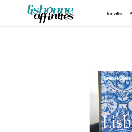
En ville
P