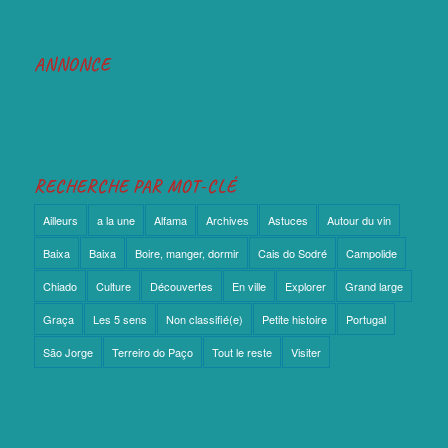
ANNONCE
RECHERCHE PAR MOT-CLÉ
Ailleurs
a la une
Alfama
Archives
Astuces
Autour du vin
Baixa
Baixa
Boire, manger, dormir
Cais do Sodré
Campolide
Chiado
Culture
Découvertes
En ville
Explorer
Grand large
Graça
Les 5 sens
Non classifié(e)
Petite histoire
Portugal
São Jorge
Terreiro do Paço
Tout le reste
Visiter