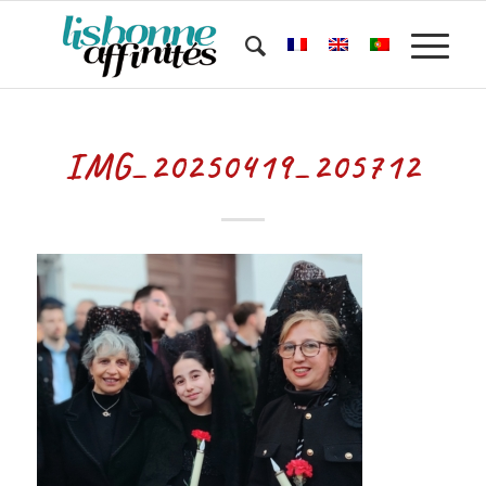
IMG_20250419_205712