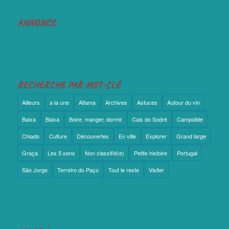
ANNONCE
RECHERCHE PAR MOT-CLÉ
Ailleurs
a la une
Alfama
Archives
Astuces
Autour du vin
Baixa
Baixa
Boire, manger, dormir
Cais do Sodré
Campolide
Chiado
Culture
Découvertes
En ville
Explorer
Grand large
Graça
Les 5 sens
Non classifié(e)
Petite histoire
Portugal
São Jorge
Terreiro do Paço
Tout le reste
Visiter