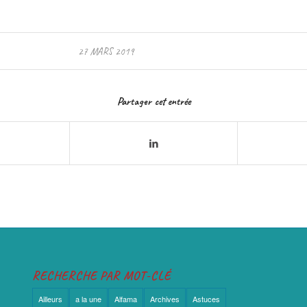
27 MARS 2019
Partager cet entrée
RECHERCHE PAR MOT-CLÉ
Ailleurs
a la une
Alfama
Archives
Astuces