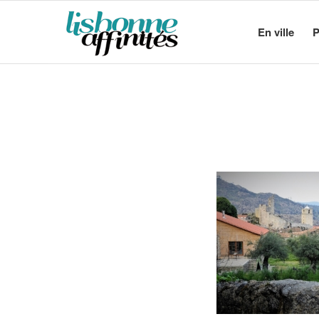
En ville
P